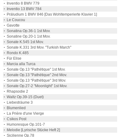
Inventio 8 BWV 779
Inventio 13 BWV 784
Präludium 1 BWV 846 [Das Wohltemperierte Klavier 1]
Le Coucou
Gavotte
Sonatina Op.36-1 1st Mov.
Sonatine Op.20-1 1st Mov.
Sonate K.545 1st Mov.
Sonate K.331 3rd Mov. "Turkish March"
Rondo K.485
Für Elise
Marcia alla Turca
Sonate Op.13 "Pathëtique" 1st Mov.
Sonate Op.13 "Pathëtique" 2nd Mov.
Sonate Op.13 "Pathëtique" 3rd Mov.
Sonate Op.27-2 "Moonlight" 1st Mov.
Rhapsodie 2
Waltz Op.39-15 (Duet)
Liebesträume 3
Blumenlied
La Prière d'une Vierge
Csikos Post
Humoresque Op.101-7
Melodie [Lyrische Stücke Heft 2]
Sicilienne Op.78