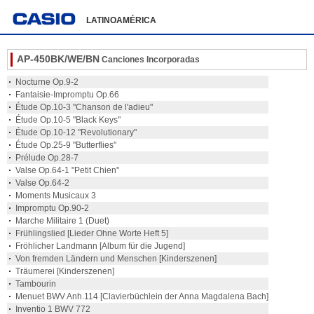
LATINOAMÉRICA
AP-450BK/WE/BN
Canciones Incorporadas
Nocturne Op.9-2
Fantaisie-Impromptu Op.66
Étude Op.10-3 "Chanson de l'adieu"
Étude Op.10-5 "Black Keys"
Étude Op.10-12 "Revolutionary"
Étude Op.25-9 "Butterflies"
Prélude Op.28-7
Valse Op.64-1 "Petit Chien"
Valse Op.64-2
Moments Musicaux 3
Impromptu Op.90-2
Marche Militaire 1 (Duet)
Frühlingslied [Lieder Ohne Worte Heft 5]
Fröhlicher Landmann [Album für die Jugend]
Von fremden Ländern und Menschen [Kinderszenen]
Träumerei [Kinderszenen]
Tambourin
Menuet BWV Anh.114 [Clavierbüchlein der Anna Magdalena Bach]
Inventio 1 BWV 772